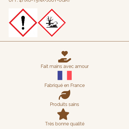
UFI : 4HX6-T5NX-J00Y-0GKF

Fait mains avec amour
Fabriqué en France

Produits sains

Très bonne qualité