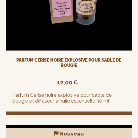
PARFUM CERISE NOIRE EXPLOSIVE POUR SABLE DE
BOUGIE
12,00
€
Parfum Cerise noire explosive pour sable de
bougie et diffuseur à huile essentielle 30 ml
Nouveau