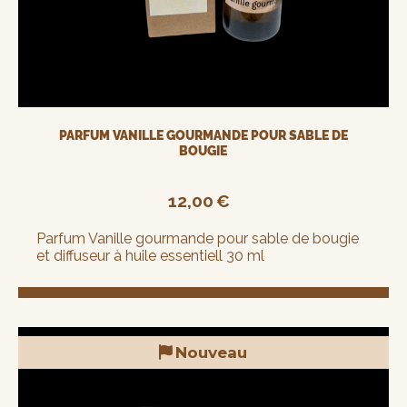
PARFUM VANILLE GOURMANDE POUR SABLE DE
BOUGIE
12,00
€
Parfum Vanille gourmande pour sable de bougie
et diffuseur à huile essentiell 30 ml
Nouveau