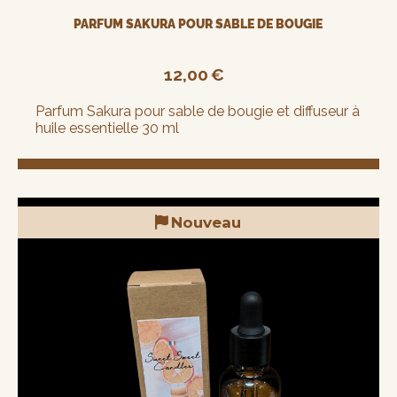
PARFUM SAKURA POUR SABLE DE BOUGIE
12,00
€
Parfum Sakura pour sable de bougie et diffuseur à
huile essentielle 30 ml
Nouveau