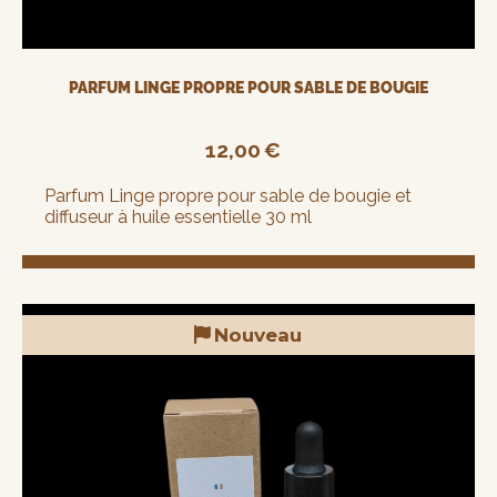
PARFUM LINGE PROPRE POUR SABLE DE BOUGIE
12,00
€
Parfum Linge propre pour sable de bougie et
diffuseur à huile essentielle 30 ml
Nouveau