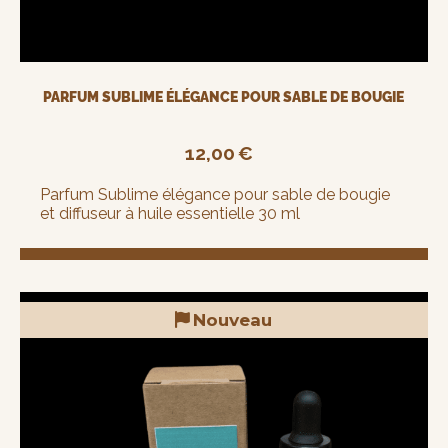
PARFUM SUBLIME ÉLÉGANCE POUR SABLE DE BOUGIE
12,00
€
Parfum Sublime élégance pour sable de bougie
et diffuseur à huile essentielle 30 ml
Nouveau