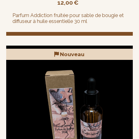
12,00
€
Parfum Addiction fruitée pour sable de bougie et
diffuseur à huile essentielle 30 ml
Nouveau