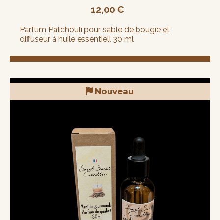
12,00
€
Parfum Patchouli pour sable de bougie et
diffuseur à huile essentiell 30 ml
Nouveau