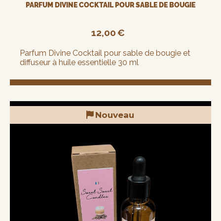
PARFUM DIVINE COCKTAIL POUR SABLE DE BOUGIE
12,00
€
Parfum Divine Cocktail pour sable de bougie et
diffuseur à huile essentielle 30 ml
Nouveau