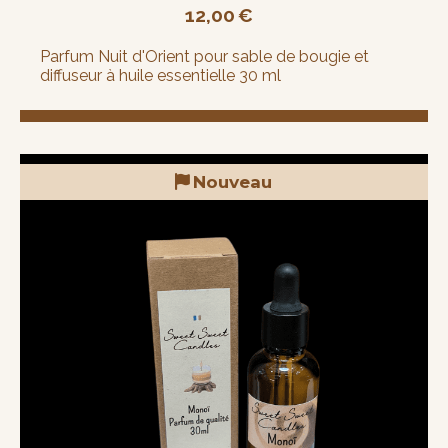
12,00
€
Parfum Nuit d'Orient pour sable de bougie et
diffuseur à huile essentielle 30 ml
Nouveau