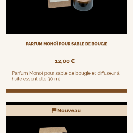
PARFUM MONOÏ POUR SABLE DE BOUGIE
12,00
€
Parfum Monoï pour sable de bougie et diffuseur à
huile essentielle 30 ml
Nouveau