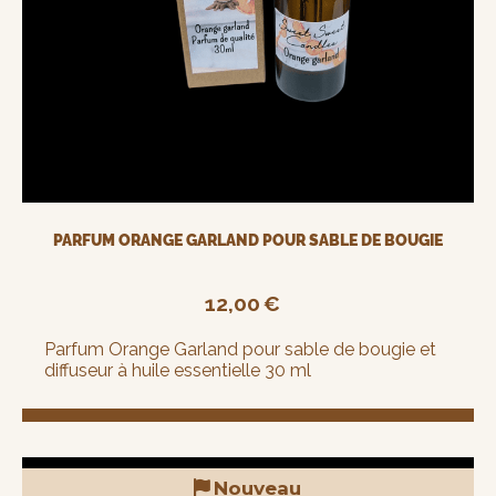
PARFUM ORANGE GARLAND POUR SABLE DE BOUGIE
12,00
€
Parfum Orange Garland pour sable de bougie et
diffuseur à huile essentielle 30 ml
Nouveau