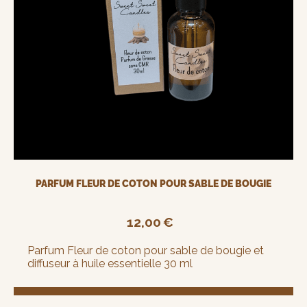
PARFUM FLEUR DE COTON POUR SABLE DE BOUGIE
12,00
€
Parfum Fleur de coton pour sable de bougie et
diffuseur à huile essentielle 30 ml