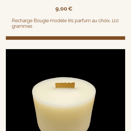
9,00
€
Recharge Bougie modèle Iris parfum au choix. 110
grammes