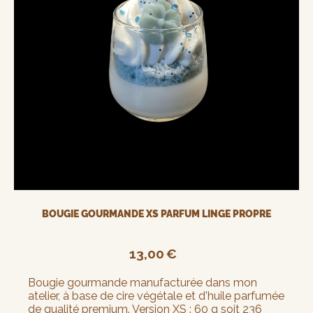
BOUGIE GOURMANDE XS PARFUM LINGE PROPRE
13,00
€
Bougie gourmande manufacturée dans mon
atelier, à base de cire végétale et d'huile parfumée
de qualité premium. Version XS : 60 g soit 236