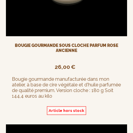
BOUGIE GOURMANDE SOUS CLOCHE PARFUM ROSE
ANCIENNE
26,00
€
Bougie gourmande manufacturée dans mon
atelier, à base de cire végétale et d'huile parfumée
de qualité premium. Version cloche : 180 g Soit
144,4 euros au kilo
Article hors stock