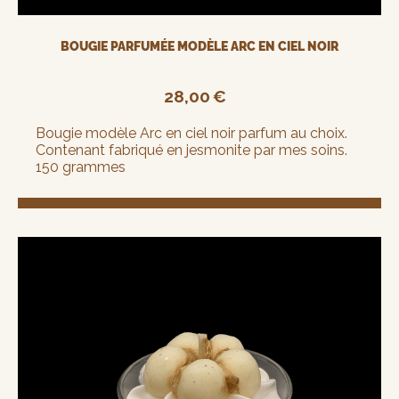
BOUGIE PARFUMÉE MODÈLE ARC EN CIEL NOIR
28,00
€
Bougie modèle Arc en ciel noir parfum au choix.
Contenant fabriqué en jesmonite par mes soins.
150 grammes