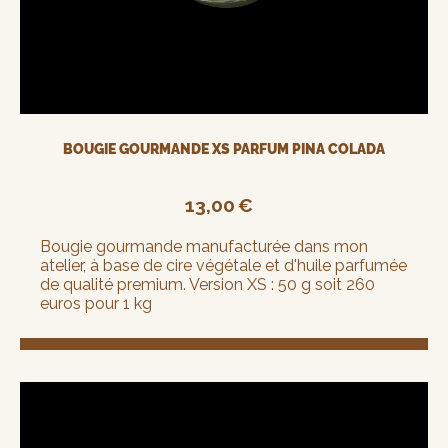
BOUGIE GOURMANDE XS PARFUM PINA COLADA
13,00
€
Bougie gourmande manufacturée dans mon
atelier, à base de cire végétale et d'huile parfumée
de qualité premium. Version XS : 50 g soit 260
euros pour 1 kg