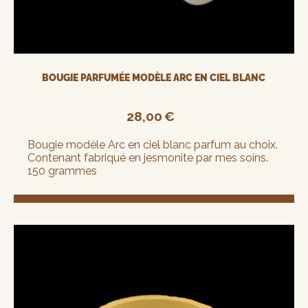
BOUGIE PARFUMÉE MODÈLE ARC EN CIEL BLANC
28,00
€
Bougie modèle Arc en ciel blanc parfum au choix.
Contenant fabriqué en jesmonite par mes soins.
150 grammes