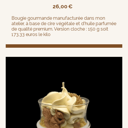
26,00
€
Bougie gourmande manufacturée dans mon
atelier, à base de cire végétale et d'huile parfumée
de qualité premium. Version cloche : 150 g soit
173.33 euros le kilo