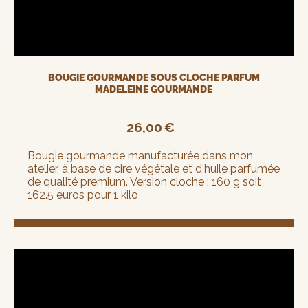
BOUGIE GOURMANDE SOUS CLOCHE PARFUM
MADELEINE GOURMANDE
26,00
€
Bougie gourmande manufacturée dans mon
atelier, à base de cire végétale et d'huile parfumée
de qualité premium. Version cloche : 160 g soit
162.5 euros pour 1 kilo