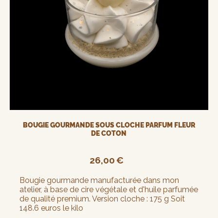
BOUGIE GOURMANDE SOUS CLOCHE PARFUM FLEUR
DE COTON
26,00
€
Bougie gourmande manufacturée dans mon
atelier, à base de cire végétale et d'huile parfumée
de qualité premium. Version cloche : 175 g Soit
148.6 euros le kilo