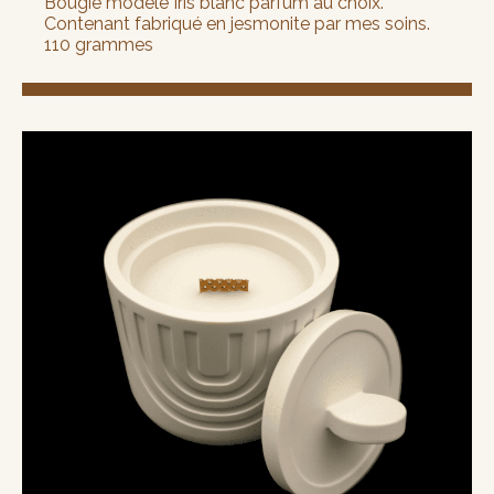
Bougie modèle Iris blanc parfum au choix.
Contenant fabriqué en jesmonite par mes soins.
110 grammes