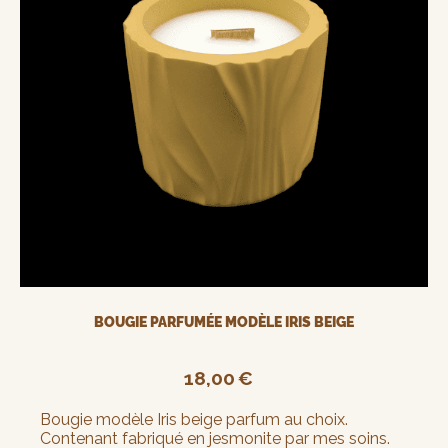
BOUGIE PARFUMÉE MODÈLE IRIS BEIGE
18,00
€
Bougie modèle Iris beige parfum au choix.
Contenant fabriqué en jesmonite par mes soins.