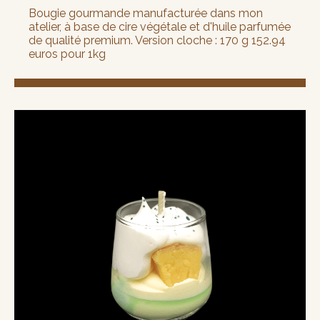
Bougie gourmande manufacturée dans mon
atelier, à base de cire végétale et d'huile parfumée
de qualité premium. Version cloche : 170 g 152.94
euros pour 1kg