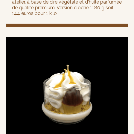
atelier, à base de cire végétale et d'huile parfumée
de qualité premium. Version cloche : 180 g soit
144 euros pour 1 kilo