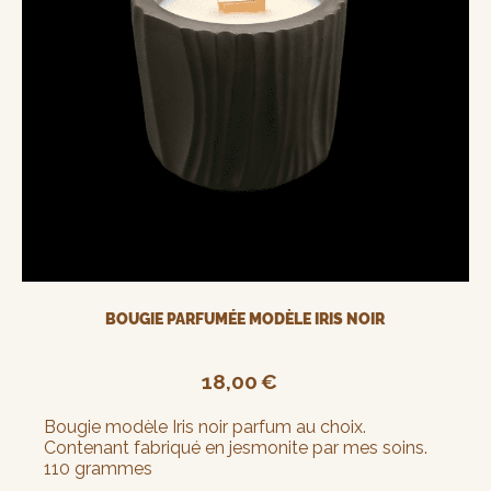
BOUGIE PARFUMÉE MODÈLE IRIS NOIR
18,00
€
Bougie modèle Iris noir parfum au choix.
Contenant fabriqué en jesmonite par mes soins.
110 grammes