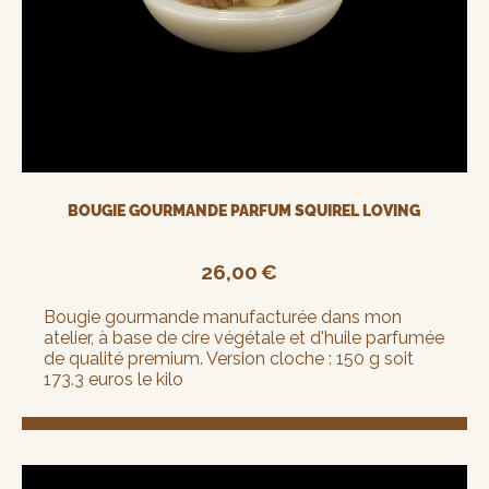
BOUGIE GOURMANDE PARFUM SQUIREL LOVING
26,00
€
Bougie gourmande manufacturée dans mon
atelier, à base de cire végétale et d'huile parfumée
de qualité premium. Version cloche : 150 g soit
173.3 euros le kilo