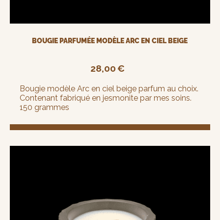
BOUGIE PARFUMÉE MODÈLE ARC EN CIEL BEIGE
28,00
€
Bougie modèle Arc en ciel beige parfum au choix.
Contenant fabriqué en jesmonite par mes soins.
150 grammes