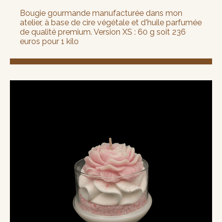
Bougie gourmande manufacturée dans mon
atelier, à base de cire végétale et d'huile parfumée
de qualité premium. Version XS : 60 g soit 236
euros pour 1 kilo