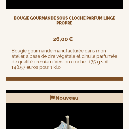
BOUGIE GOURMANDE SOUS CLOCHE PARFUM LINGE
PROPRE
26,00
€
Bougie gourmande manufacturée dans mon
atelier, à base de cire végétale et d'huile parfumée
de qualité premium. Version cloche : 175 g soit
148.57 euros pour 1 kilo
Nouveau