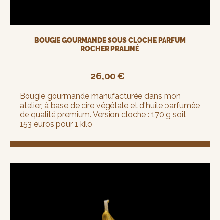
BOUGIE GOURMANDE SOUS CLOCHE PARFUM
ROCHER PRALINÉ
26,00
€
Bougie gourmande manufacturée dans mon
atelier, à base de cire végétale et d'huile parfumée
de qualité premium. Version cloche : 170 g soit
153 euros pour 1 kilo