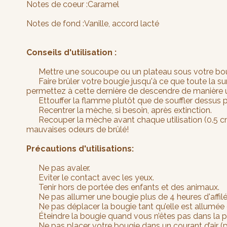
Notes de coeur :Caramel
Notes de fond :Vanille, accord lacté
Conseils d'utilisation :
Mettre une soucoupe ou un plateau sous votre bo
Faire brûler votre bougie jusqu'à ce que toute la surfa
permettez à cette dernière de descendre de manière 
Ettouffer la flamme plutôt que de souffler dessus p
Recentrer la mèche, si besoin, après extinction.
Recouper la mèche avant chaque utilisation (0.5 cm à
mauvaises odeurs de brûlé!
Précautions d'utilisations:
Ne pas avaler.
Eviter le contact avec les yeux.
Tenir hors de portée des enfants et des animaux.
Ne pas allumer une bougie plus de 4 heures d'affilé
Ne pas déplacer la bougie tant qu’elle est allumée ou
Éteindre la bougie quand vous n’êtes pas dans la p
Ne pas placer votre bougie dans un courant d’air (pr