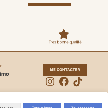

Très bonne qualité
on
ME CONTACTER



nnaliser
Tout refuser
Tout accepter