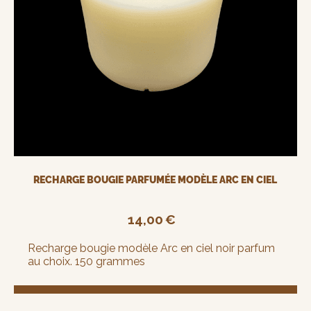
RECHARGE BOUGIE PARFUMÉE MODÈLE ARC EN CIEL
14,00
€
Recharge bougie modèle Arc en ciel noir parfum
au choix. 150 grammes