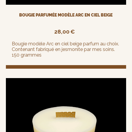
BOUGIE PARFUMÉE MODÈLE ARC EN CIEL BEIGE
28,00
€
Bougie modèle Arc en ciel beige parfum au choix.
Contenant fabriqué en jesmonite par mes soins.
150 grammes