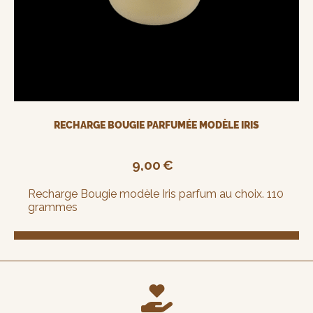
RECHARGE BOUGIE PARFUMÉE MODÈLE IRIS
9,00
€
Recharge Bougie modèle Iris parfum au choix. 110
grammes
