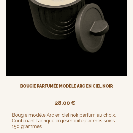
BOUGIE PARFUMÉE MODÈLE ARC EN CIEL NOIR
28,00
€
Bougie modèle Arc en ciel noir parfum au choix.
Contenant fabriqué en jesmonite par mes soins.
150 grammes