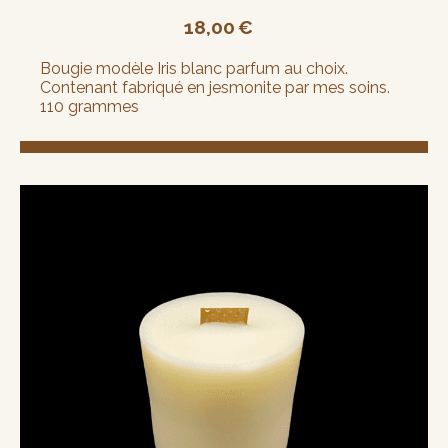
18,00
€
Bougie modèle Iris blanc parfum au choix.
Contenant fabriqué en jesmonite par mes soins.
110 grammes