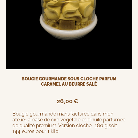
BOUGIE GOURMANDE SOUS CLOCHE PARFUM
CARAMEL AU BEURRE SALÉ
26,00
€
Bougie gourmande manufacturée dans mon
atelier, à base de cire végétale et d'huile parfumée
de qualité premium. Version cloche : 180 g soit
144 euros pour 1 kilo