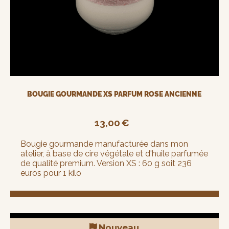
BOUGIE GOURMANDE XS PARFUM ROSE ANCIENNE
13,00
€
Bougie gourmande manufacturée dans mon
atelier, à base de cire végétale et d'huile parfumée
de qualité premium. Version XS : 60 g soit 236
euros pour 1 kilo
Nouveau