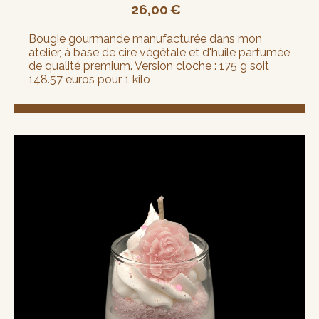
26,00
€
Bougie gourmande manufacturée dans mon
atelier, à base de cire végétale et d'huile parfumée
de qualité premium. Version cloche : 175 g soit
148.57 euros pour 1 kilo