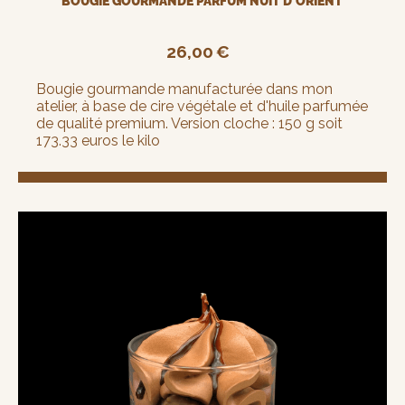
BOUGIE GOURMANDE PARFUM NUIT D'ORIENT
26,00
€
Bougie gourmande manufacturée dans mon
atelier, à base de cire végétale et d'huile parfumée
de qualité premium. Version cloche : 150 g soit
173.33 euros le kilo