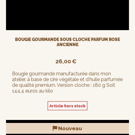
BOUGIE GOURMANDE SOUS CLOCHE PARFUM ROSE
ANCIENNE
26,00
€
Bougie gourmande manufacturée dans mon
atelier, à base de cire végétale et d'huile parfumée
de qualité premium. Version cloche : 180 g Soit
144,4 euros au kilo
Article hors stock
Nouveau