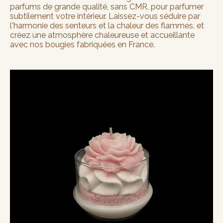
parfums de grande qualité, sans CMR, pour parfumer
subtilement votre intérieur. Laissez-vous séduire par
l'harmonie des senteurs et la chaleur des flammes, et
créez une atmosphère chaleureuse et accueillante
avec nos bougies fabriquées en France.