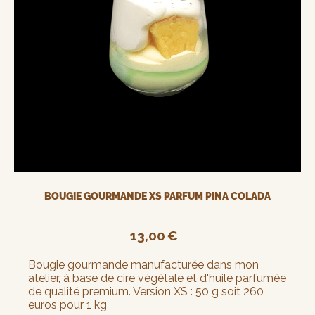
BOUGIE GOURMANDE XS PARFUM PINA COLADA
13,00
€
Bougie gourmande manufacturée dans mon
atelier, à base de cire végétale et d'huile parfumée
de qualité premium. Version XS : 50 g soit 260
euros pour 1 kg