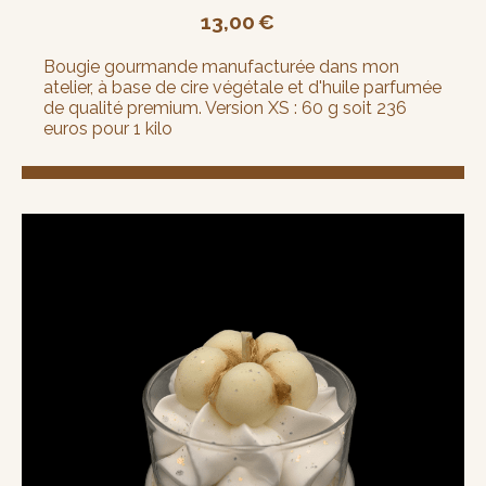
13,00
€
Bougie gourmande manufacturée dans mon
atelier, à base de cire végétale et d'huile parfumée
de qualité premium. Version XS : 60 g soit 236
euros pour 1 kilo