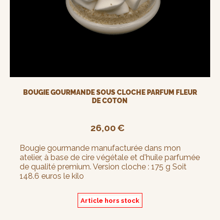
BOUGIE GOURMANDE SOUS CLOCHE PARFUM FLEUR
DE COTON
26,00
€
Bougie gourmande manufacturée dans mon
atelier, à base de cire végétale et d'huile parfumée
de qualité premium. Version cloche : 175 g Soit
148.6 euros le kilo
Article hors stock