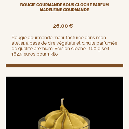
BOUGIE GOURMANDE SOUS CLOCHE PARFUM
MADELEINE GOURMANDE
26,00
€
Bougie gourmande manufacturée dans mon
atelier, à base de cire végétale et d'huile parfumée
de qualité premium. Version cloche : 160 g soit
162.5 euros pour 1 kilo