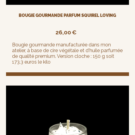
BOUGIE GOURMANDE PARFUM SQUIREL LOVING
26,00
€
Bougie gourmande manufacturée dans mon
atelier, à base de cire végétale et d'huile parfumée
de qualité premium. Version cloche : 150 g soit
173.3 euros le kilo