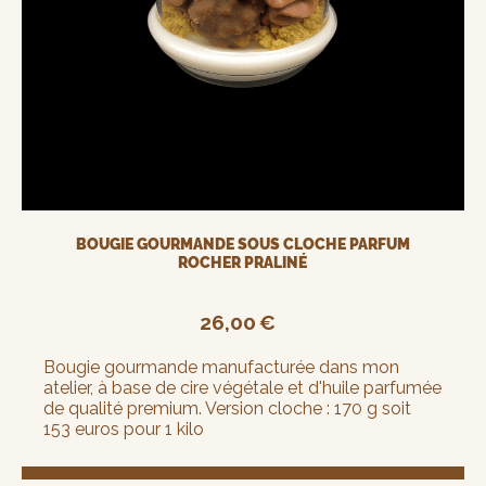
BOUGIE GOURMANDE SOUS CLOCHE PARFUM
ROCHER PRALINÉ
26,00
€
Bougie gourmande manufacturée dans mon
atelier, à base de cire végétale et d'huile parfumée
de qualité premium. Version cloche : 170 g soit
153 euros pour 1 kilo