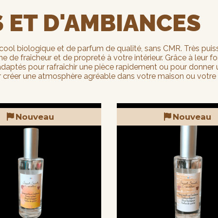
S ET D'AMBIANCES
ol biologique et de parfum de qualité, sans CMR. Très puissa
che de fraîcheur et de propreté à votre intérieur. Grâce à leur 
daptés pour rafraîchir une pièce rapidement ou pour donner une
r créer une atmosphère agréable dans votre maison ou votre li
Nouveau
Nouveau