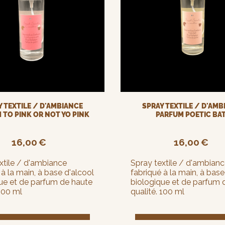
 TEXTILE / D'AMBIANCE
SPRAY TEXTILE / D'AM
 TO PINK OR NOT YO PINK
PARFUM POETIC BA
16,00
€
16,00
€
xtile / d'ambiance
Spray textile / d'ambian
 à la main, à base d'alcool
fabriqué à la main, à base
ue et de parfum de haute
biologique et de parfum 
 100 ml
qualité. 100 ml