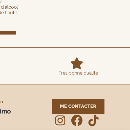
ce
 d'alcool
de haute

Très bonne qualité
on
ME CONTACTER


