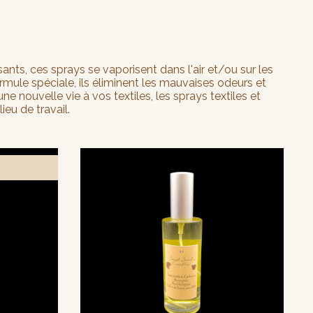
nts, ces sprays se vaporisent dans l'air et/ou sur les
formule spéciale, ils éliminent les mauvaises odeurs et
 nouvelle vie à vos textiles, les sprays textiles et
eu de travail.