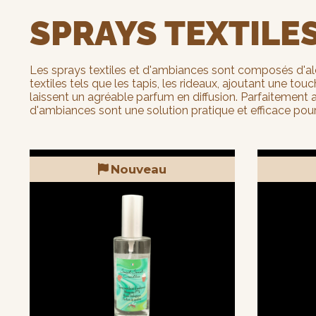
SPRAYS TEXTILE
Les sprays textiles et d'ambiances sont composés d'alco
textiles tels que les tapis, les rideaux, ajoutant une tou
laissent un agréable parfum en diffusion. Parfaitement a
d'ambiances sont une solution pratique et efficace pou
Nouveau