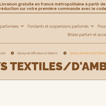
ivraison gratuite en france métropolitaine à partir d
 réduction sur votre première commande avec le cod
 parfumées
Fondants et suspensions parfumés
Poud
Brûles parfum et acce
ueil
Sprays et diffuseurs à bâtons.
Sprays textiles/d'ambian
YS TEXTILES/D'AM