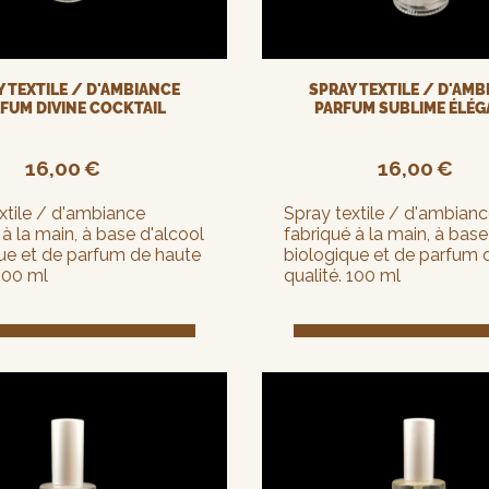
 TEXTILE / D'AMBIANCE
SPRAY TEXTILE / D'AM
FUM DIVINE COCKTAIL
PARFUM SUBLIME ÉLÉ
16,00
€
16,00
€
xtile / d'ambiance
Spray textile / d'ambian
 à la main, à base d'alcool
fabriqué à la main, à base
ue et de parfum de haute
biologique et de parfum 
 100 ml
qualité. 100 ml