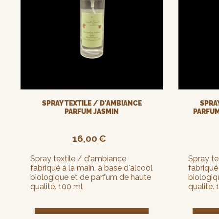
SPRAY TEXTILE / D'AMBIANCE
SPRAY
PARFUM JASMIN
PARFUM
16,00
€
Spray textile / d'ambiance
Spray te
fabriqué à la main, à base d'alcool
fabriqué
biologique et de parfum de haute
biologiq
qualité. 100 ml
qualité.