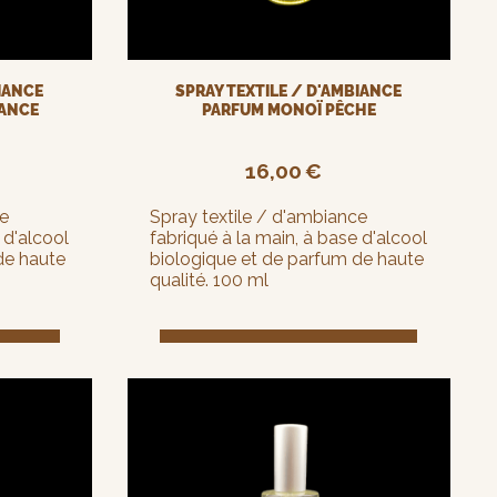
BIANCE
SPRAY TEXTILE / D'AMBIANCE
GANCE
PARFUM MONOÏ PÊCHE
16,00
€
ce
Spray textile / d'ambiance
 d'alcool
fabriqué à la main, à base d'alcool
de haute
biologique et de parfum de haute
qualité. 100 ml