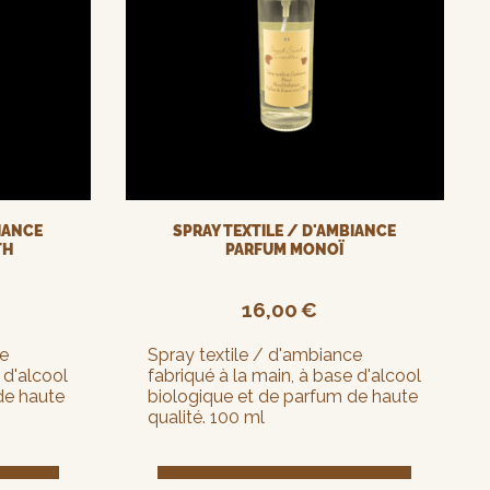
BIANCE
SPRAY TEXTILE / D'AMBIANCE
TH
PARFUM MONOÏ
16,00
€
ce
Spray textile / d'ambiance
 d'alcool
fabriqué à la main, à base d'alcool
de haute
biologique et de parfum de haute
qualité. 100 ml