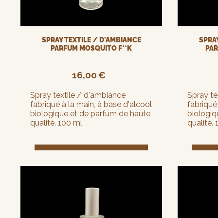
SPRAY
SPRAY TEXTILE / D'AMBIANCE
PAR
PARFUM MOSQUITO F**K
16,00
€
Spray te
Spray textile / d'ambiance
fabriqué
fabriqué à la main, à base d'alcool
biologiq
biologique et de parfum de haute
qualité.
qualité. 100 ml