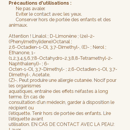
Précautions d'utilisations :
Ne pas avaler.
Eviter le contact avec les yeux.
Conserver hors de portée des enfants et des
animaux.
Attention ! Linalol ; D-Limonène ; (2e)-2-
(Phenylmethylidene)Octanal ;
2,6-Octadien-1-Ol, 3,7-Dimethyl-, (E)- ; Nerol ;
Ethanone, 1-
(1,2,3,4,5,6,7,8-Octahydro-2,3,8,8-Tetramethyl-2-
Naphthalenyl)- ; 6-
Octen-1-Ol, 3,7-Dimethyl- ; 2,6-Octadien-1-Ol, 3,7-
Dimethyl-, Acetate,
(Z)-. Peut produire une allergie cutanée. Nocif pour
les organismes
aquatiques, entraîne des effets néfastes à long
terme. En cas de
consultation d'un médecin, garder à disposition le
récipient ou
l'étiquette. Tenir hors de portée des enfants. Lire
l'étiquette avant
utilisation. EN CAS DE CONTACT AVEC LA PEAU:
Laver