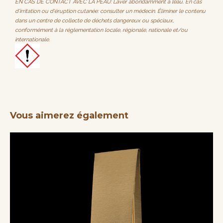
EN CAS DE CONTACT AVEC LA PEAU: Laver abondamment à l’eau. En cas
d’irritation ou d'éruption cutanée: consulter un médecin. Éliminer le contenu
dans un centre de collecte de déchets dangereux ou spéciaux,
conformément à la réglementation locale, régionale, nationale et/ou
internationale.
Vous aimerez également