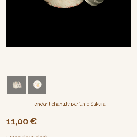
Fondant chantilly parfumé Sakura
11,00
€
2
produits en stock